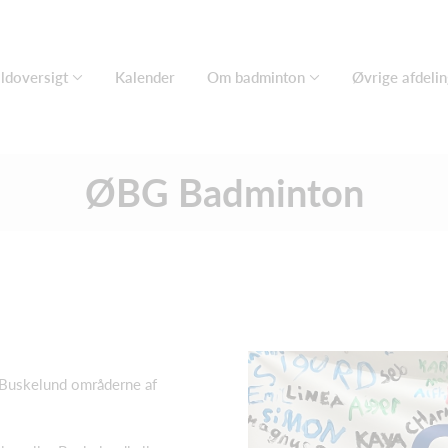
ldoversigt
Kalender
Om badminton
Øvrige afdeli
ØBG Badminton
og Buskelund områderne af