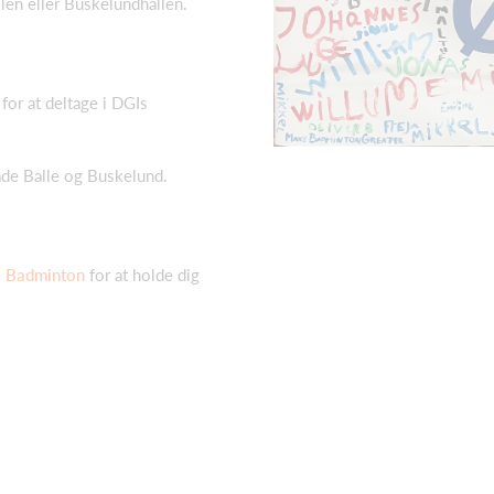
llen eller Buskelundhallen.
.
for at deltage i DGIs
 både Balle og Buskelund.
 Badminton
for at holde dig